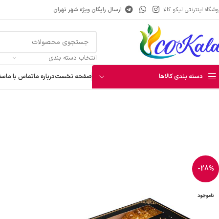
شگاه اینترنتی لیکو کالا
ارسال رایگان ویژه شهر تهران
انتخاب دسته بندی
دسته بندی کالاها
صفحه نخست
درباره ما
تماس با ما
سف
خانه
خواربار و نان
قند و شکر و نبات
نبات زعفرانی چوبی بزرگ الماس
آبمیوه
شربت
عرقیجات
نوشیدنی انرژی زا
-28%
قهوه و هات چاکلت
ناموجود