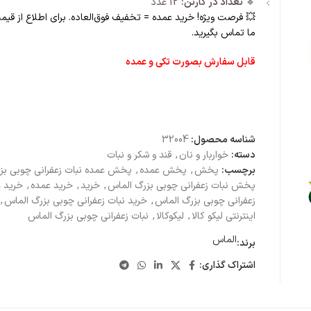
🔹
تعداد در کارتن:
12 عدد
💥 فرصت ویژه! خرید عمده = تخفیف فوق‌العاده. برای اطلاع از قیم
ما تماس بگیرید.
قابل سفارش بصورت تکی و عمده
شناسه محصول:
32004
دسته:
خواربار و نان
,
قند و شکر و نبات
برچسب:
پخش
,
پخش عمده
,
پخش عمده نبات زعفرانی چوبی بز
پخش نبات زعفرانی چوبی بزرگ الماس
,
خرید
,
خرید عمده
,
خرید ع
زعفرانی چوبی بزرگ الماس
,
خرید نبات زعفرانی چوبی بزرگ الماس
,
اینترنتی لیکو کالا
,
لیکوکالا
,
نبات زعفرانی چوبی بزرگ الماس
الماس
برند:
اشتراک گذاری: