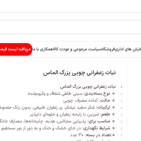
ارش های اداری
فروشگاه
سیاست مرجوعی و عودت کالا
همکاری با ما
دریافت لیست قیم
نبات زعفرانی چوبی بزرگ الماس
نبات زعفرانی چوبی بزرگ الماس
🔹
نوع بسته‌بندی:
سینی طلقی شفاف و وکیوم‌شده
🔹
حالت:
آماده مصرف، چوبی
🔹
ترکیبات:
شکر سفید نیشکر، پر زعفران طبیعی، بدون رنگ مصنوعی
🔹
طعم:
شیرین با رایحه زعفران و جلوه‌ای دلپذیر
🔹
مناسب برای:
پذیرایی مجالس، هدیه، چایخانه‌ها، مصارف خانگی 
🔹
شرایط نگهداری:
در جای خشک و خنک و به دور از نور مستقیم 
🔹
تعداد در بسته:
30 عدد