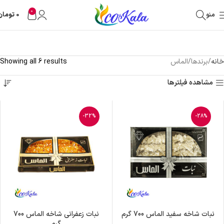
0
منو
0
تومان
خانه
برندها
الماس
Showing all 6 results
مشاهده فیلترها
-32%
-28%
نبات شاخه سفید الماس 700 گرم
نبات زعفرانی شاخه الماس 700
گرم