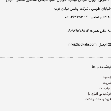
📍
آدرس:
تهران، میدان توحید، خیابان گلبار، خیابان اسکندری شمالی ، نبش
خیابان طوسی ، شرکت پخش نیکان غرب
📞
تلفن تماس:
66425324-021
📞
تلفن همراه:
09389576502
📧
ایمیل:
info@licokala.com
…………………………………………………………………………………………………………..
نوشیدنی ها
آبمیوه
شربت
عرقیجات
نوشیدنی انرژی زا
قهوه و هات چاکلت