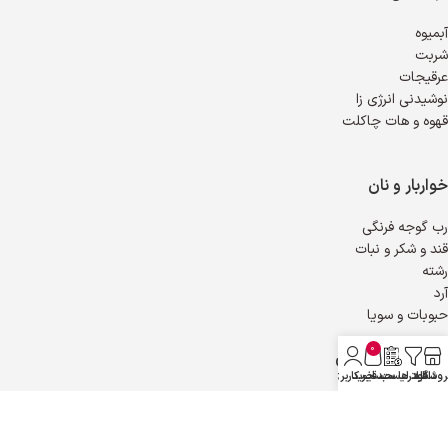
آبمیوه
شربت
عرقیجات
نوشیدنی انرژی زا
قهوه و هات چاکلت
خواربار و نان
رب گوجه فرنگی
قند و شکر و نبات
رشته
آرد
حبوبات و سویا
0
چاشنی و افرودنی
روشگاه
فیلترها
دانلود لیست قیمت
سبد خرید
حساب کاربری من
ترشی و شور
خیارشور و زیتون
آبلیمو و سرکه و آبغوره