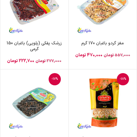
مغز گردو باغبان 170 گرم
زرشک پفکی (پلویی) باغبان 150
گرمی
470,000
تومان
557,000
تومان
222,700
تومان
277,000
تومان
-17%
-18%