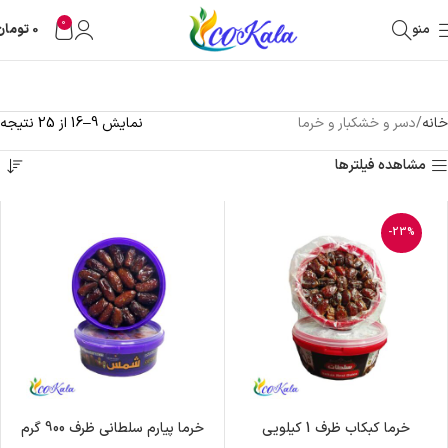
0
منو
0
تومان
خانه
دسر و خشکبار و خرما
نمایش 9–16 از 25 نتیجه
مشاهده فیلترها
-23%
خرما کبکاب ظرف 1 کیلویی
خرما پیارم سلطانی ظرف 900 گرم