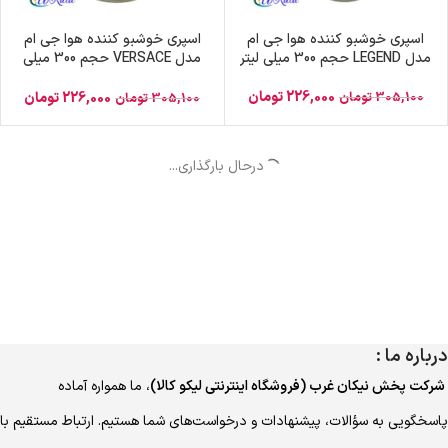
اسپری خوشبو کننده هوا جی ام
اسپری خوشبو کننده هوا جی ام
مدل LEGEND حجم 300 میلی لیتر
مدل VERSACE حجم 300 میلی
لیتر
226,000
تومان
305,100
تومان
226,000
تومان
305,100
تومان
درحال بارگذاری...
درباره ما :
شرکت پخش نیکان غرب (فروشگاه اینترنتی لیکو کالا)
، ما همواره آماده
پاسخگویی به سؤالات، پیشنهادات و درخواست‌های شما هستیم. ارتباط مستقیم با