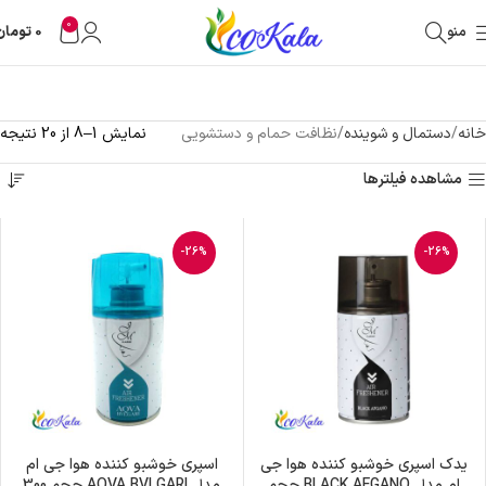
0
منو
0
تومان
خانه
دستمال و شوینده
نظافت حمام و دستشویی
نمایش 1–8 از 20 نتیجه
مشاهده فیلترها
-26%
-26%
یدک اسپری خوشبو کننده هوا جی
اسپری خوشبو کننده هوا جی ام
ام مدل BLACK AFGANO حجم
مدل AQVA BVLGARI حجم 300