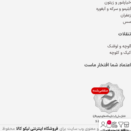
خیارشور و زیتون
آبلیمو و سرکه و آبغوره
زعفران
سس
تنقلات
آلوچه و لواشک
کیک و کلوچه
اعتماد شما افتخار ماست
0
تمام حقوق مادی و معنوی وب سایت برای
فروشگاه اینترنتی لیکو کالا
محفوظ
روشگاه
فیلترها
دانلود لیست قیمت
سبد خرید
حساب کاربری من