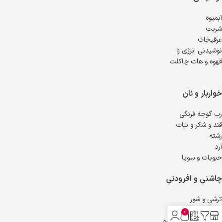
آبمیوه
شربت
عرقیجات
نوشیدنی انرژی زا
قهوه و هات چاکلت
خواربار و نان
رب گوجه فرنگی
قند و شکر و نبات
رشته
آرد
حبوبات و سویا
چاشنی و افرودنی
ترشی و شور
خیارشور و زیتون
0
آبلیمو و سرکه و آبغوره