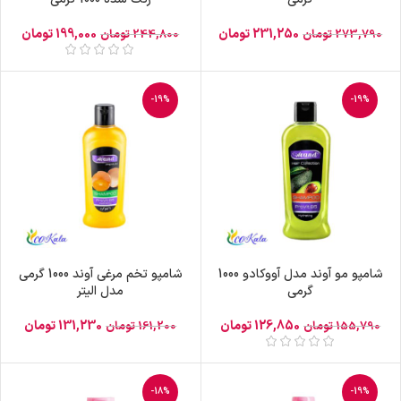
231,250
تومان
199,000
تومان
273,790
تومان
244,800
تومان
-19%
-19%
شامپو مو آوند مدل آووکادو 1000
شامپو تخم مرغی آوند 1000 گرمی
گرمی
مدل الیتر
126,850
تومان
131,230
تومان
155,790
تومان
161,200
تومان
-18%
-19%