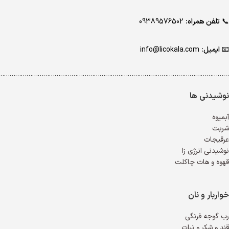
📞
تلفن همراه:
09389576502
📧
ایمیل:
info@licokala.com
…………………………………………………………………………………………………………..
نوشیدنی ها
آبمیوه
شربت
عرقیجات
نوشیدنی انرژی زا
قهوه و هات چاکلت
خواربار و نان
رب گوجه فرنگی
قند و شکر و نبات