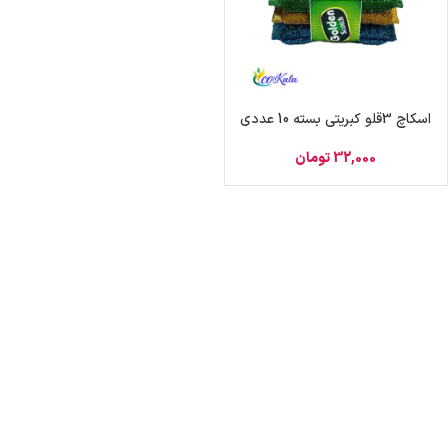
اسکاچ 3قلو کبریتی بسته 10 عددی
32,000
تومان