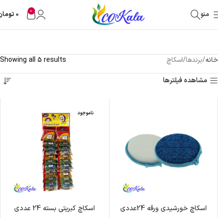
0
منو
0
تومان
خانه
برندها
اسکاچ
Showing all 5 results
مشاهده فیلترها
ناموجود
اسکاچ خورشیدی ورقه 24عددی
اسکاچ کبریتی بسته 24 عددی