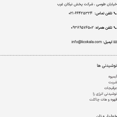
خیابان طوسی ، شرکت پخش نیکان غرب
📞
تلفن تماس:
66425324-021
📞
تلفن همراه:
09389576502
📧
ایمیل:
info@licokala.com
…………………………………………………………………………………………………………..
نوشیدنی ها
آبمیوه
شربت
عرقیجات
نوشیدنی انرژی زا
قهوه و هات چاکلت
خواربار و نان