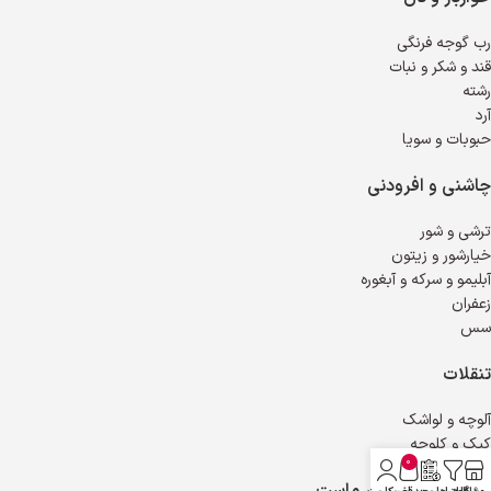
رب گوجه فرنگی
قند و شکر و نبات
رشته
آرد
حبوبات و سویا
چاشنی و افرودنی
ترشی و شور
خیارشور و زیتون
آبلیمو و سرکه و آبغوره
زعفران
سس
تنقلات
آلوچه و لواشک
کیک و کلوچه
0