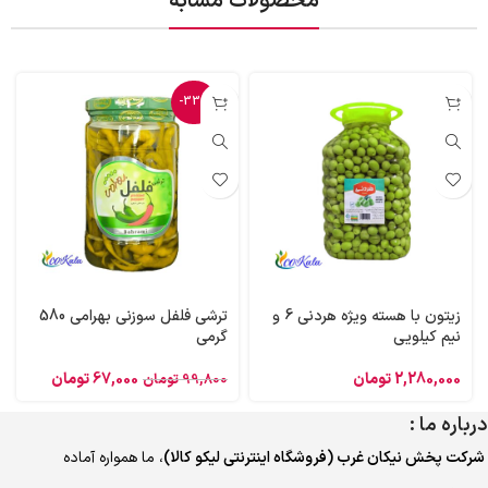
محصولات مشابه
-33%
زیتون با هسته ویژه هردنی 6 و
ترشی فلفل سوزنی بهرامی 580
نیم کیلویی
گرمی
2,280,000
تومان
67,000
تومان
99,800
تومان
درباره ما :
شرکت پخش نیکان غرب (فروشگاه اینترنتی لیکو کالا)
، ما همواره آماده