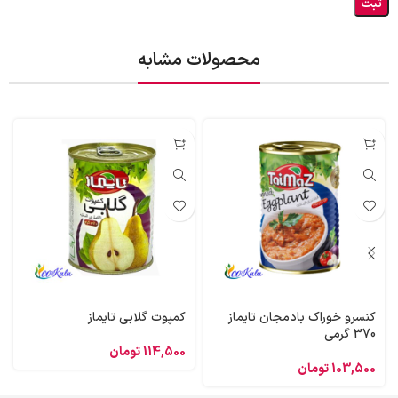
محصولات مشابه
کنسرو خوراک بادمجان تایماز
کمپوت گلابی تایماز
370 گرمی
114,500
تومان
103,500
تومان