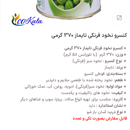
بزرگنمایی تصویر
کنسرو نخود فرنگی تایماز 370 گرمی
🔹
کنسرو نخود فرنگی تایماز 370 گرمی
🔹
وزن:
370 گرم (با تلورانس ±5 گرم)
🔹
نوع کنسرو :
نخود سبز (فرنگی)
🔹
برند:
تایماز
🔹
بسته‌بندی:
قوطی کنسرو
🔹
طعم:
نخود پخته شده با طعمی ملایم و دلپذیر
🔹
مواد اولیه:
نخود سبز(فرنگی)، ادویه، روغن، آب، نمک خوراکی
🔹
کیفیت:
نخود های باکیفیت و یکدست
🔹
کاربرد:
مناسب برای تهیه انواع سالاد، پیتزا، سوپ و غذاهای دیگر
🔹
نشان استاندارد :
دارد
🔹
نوع درب:
آسان باز شو
قابل سفارش بصورت تکی و عمده