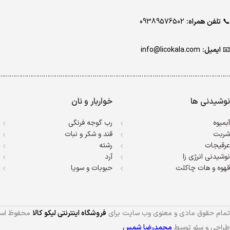
📞
تلفن همراه:
09389576502
📧
ایمیل:
info@licokala.com
…………………………………………………………………………………………………………..
نوشیدنی ها
خواربار و نان
آبمیوه
رب گوجه فرنگی
شربت
قند و شکر و نبات
عرقیجات
رشته
نوشیدنی انرژی زا
آرد
قهوه و هات چاکلت
حبوبات و سویا
تمام حقوق مادی و معنوی وب سایت برای
فروشگاه اینترنتی لیکو کالا
محفوظ اس
طراحی و سئو توسط
محمدرضا شمس