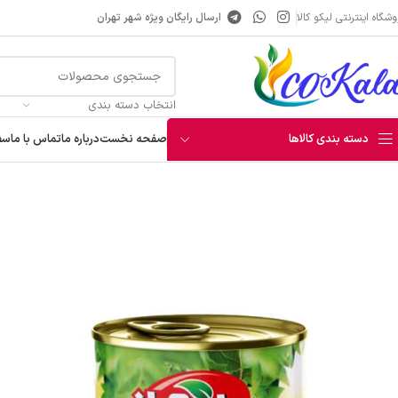
شگاه اینترنتی لیکو کالا
ارسال رایگان ویژه شهر تهران
انتخاب دسته بندی
دسته بندی کالاها
صفحه نخست
درباره ما
تماس با ما
سف
خانه
کنسرو و کمپوت
کنسرو
کنسرو عدسی تایماز 350 گرمی
آبمیوه
شربت
عرقیجات
نوشیدنی انرژی زا
قهوه و هات چاکلت