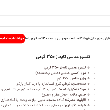
ارش های اداری
فروشگاه
سیاست مرجوعی و عودت کالا
همکاری با ما
دریافت لیست قیم
کنسرو عدسی تایماز 350 گرمی
🔹
کنسرو عدسی تایماز 350 گرمی
🔹
نوع:
کنسرو عدسی (عدس پخته‌شده)
🔹
وزن خالص:
۳۵۰ گرم
🔹
بسته‌بندی:
قوطی فلزی استاندارد با درب آسان‌بازشو
🔹
مواد تشکیل‌دهنده:
عدس پخته، آب، نمک، ادویه‌جات طبیعی، ر
🔹
طعم:
ملایم، خوش‌عطر و مطبوع
🔹
قابلیت مصرف:
آماده مصرف، بدون نیاز به پخت یا آماده‌سازی
🔹
شرایط نگهداری:
در دمای محیط خشک و خنک، دور از تابش مس