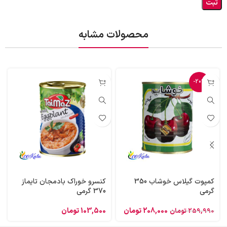
محصولات مشابه
-20%
کمپوت گیلاس خوشاب 350
کنسرو خوراک بادمجان تایماز
گرمی
370 گرمی
208,000
تومان
103,500
تومان
259,990
تومان