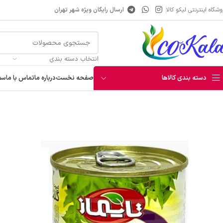
شگاه اینترنتی لیکو کالا
ارسال رایگان ویژه شهر تهران
انتخاب دسته بندی
دسته بندی کالاها
صفحه نخست
درباره ما
تماس با ما
سف
خانه
کنسرو و کمپوت
کمپوت
کمپوت گلابی تایماز
آبمیوه
شربت
عرقیجات
نوشیدنی انرژی زا
قهوه و هات چاکلت