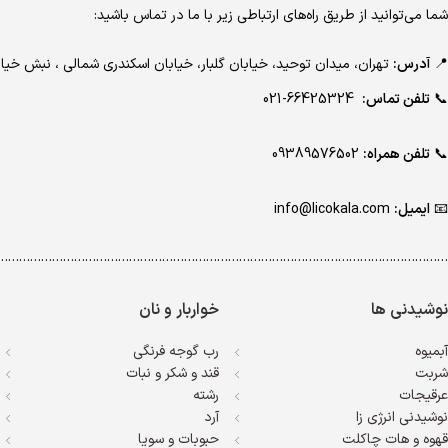
شما می‌توانید از طریق راه‌های ارتباطی زیر با ما در تماس باشید:
📍
آدرس:
تهران، میدان توحید، خیابان گلبار، خیابان اسکندری شمالی ، نبش 
📞
تلفن تماس:
66425324-021
📞
تلفن همراه:
09389576502
📧
ایمیل:
info@licokala.com
…………………………………………………………………………………………………………..
نوشیدنی ها
خواربار و نان
آبمیوه
رب گوجه فرنگی
شربت
قند و شکر و نبات
عرقیجات
رشته
نوشیدنی انرژی زا
آرد
قهوه و هات چاکلت
حبوبات و سویا