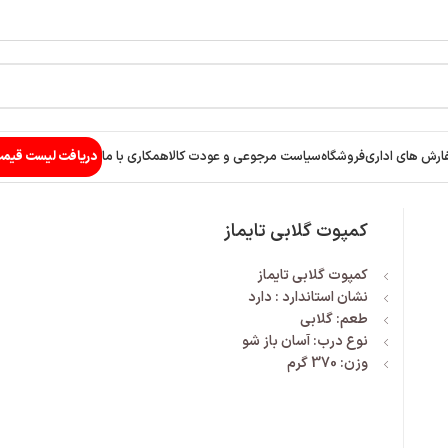
ارش های اداری
فروشگاه
سیاست مرجوعی و عودت کالا
همکاری با ما
دریافت لیست قیم
کمپوت گلابی تایماز
کمپوت گلابی تایماز
نشان استاندارد : دارد
طعم: گلابی
نوع درب: آسان باز شو
وزن: 370 گرم