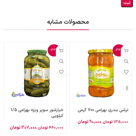
محصولات مشابه
-33%
-33%
ترشی بندری بهرامی 700 گرمی
خیارشور سوپر ویژه بهرامی 1/5
کیلویی
90,000
تومان
135,000
تومان
307,000
تومان
460,000
تومان