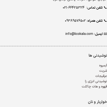
📞
تلفن تماس:
66425324-021
📞
تلفن همراه:
09389576502
📧
ایمیل:
info@licokala.com
…………………………………………………………………………………………………………..
نوشیدنی ها
آبمیوه
شربت
عرقیجات
نوشیدنی انرژی زا
قهوه و هات چاکلت
خواربار و نان