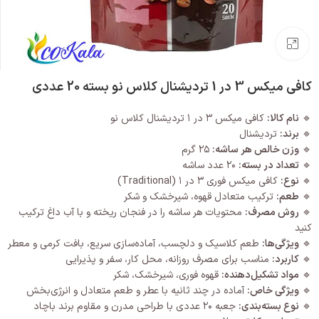
بزرگنمایی تصویر
کافی میکس 3 در 1 تردیشنال کلاس نو بسته 20 عددی
🔹
نام کالا:
کافی میکس ۳ در ۱ تردیشنال کلاس نو
🔹
برند:
تردیشنال
🔹
وزن خالص هر ساشه:
۲۵ گرم
🔹
تعداد در بسته:
۲۰ عدد ساشه
🔹
نوع:
کافی میکس فوری ۳ در ۱ (Traditional)
🔹
طعم:
ترکیب متعادل قهوه، شیرخشک و شکر
🔹
روش مصرف:
محتویات هر ساشه را در فنجان ریخته و با آب داغ ترکیب
کنید
🔹
ویژگی‌ها:
طعم کلاسیک و دلچسب، آماده‌سازی سریع، بافت کرمی و معطر
🔹
کاربرد:
مناسب برای مصرف روزانه، محل کار، سفر و پذیرایی
🔹
مواد تشکیل‌دهنده:
قهوه فوری، شیرخشک، شکر
🔹
ویژگی خاص:
آماده در چند ثانیه با عطر و طعم متعادل و انرژی‌بخش
🔹
نوع بسته‌بندی:
جعبه ۲۰ عددی با طراحی مدرن و مقاوم برند باچاد