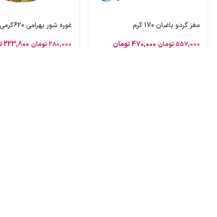
مغز گردو باغبان 170 گرم
غوره شور بهرامی 620گرمی
470,000
تومان
223,800
ت
557,000
تومان
280,000
تومان
درباره ما :
شرکت پخش نیکان غرب (فروشگاه اینترنتی لیکو کالا)
، ما همواره آماده پاسخگویی
درخواست‌های شما هستیم. ارتباط مستقیم با مشتریان و همکاران تجاری یکی از ا
ما تلاش می‌کند تا در سریع‌ترین زمان ممکن پاسخگوی نیازهای شما باشد.
………………………………………………….
شما می‌توانید از طریق راه‌های ارتباطی زیر با ما در تماس باشید:
📍
آدرس:
تهران، میدان توحید، خیابان گلبار، خیابان اسکندری شمالی ، نبش 