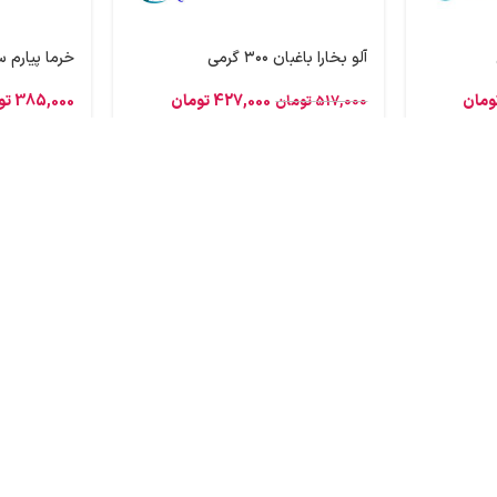
آلو بخارا باغبان ۳۰۰ گرمی
خرما پیارم سلط
ومان
427,000
تومان
385,000
تو
517,000
تومان
 به سؤالات، پیشنهادات و
رزش‌های اصلی ماست، و تیم پشتیبانی
خیابان طوسی ، شرکت پخش نیکان غرب