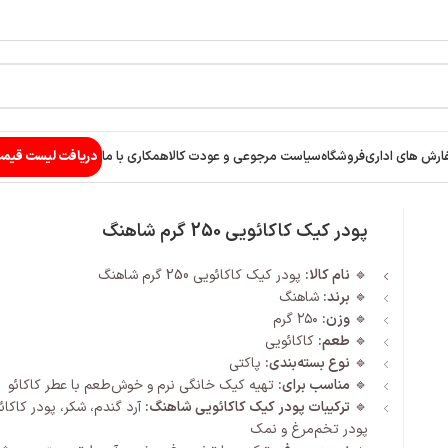
ارش های اداری
فروشگاه
سیاست مرجوعی و عودت کالا
همکاری با ما
دریافت لیست قیم
پودر کیک کاکائویی 250 گرم شاهنگ
🔹
نام کالا:
پودر کیک کاکائویی 250 گرم شاهنگ
🔹
برند:
شاهنگ
🔹
وزن:
۲۵۰ گرم
🔹
طعم:
کاکائویی
🔹
نوع بسته‌بندی:
پاکتی
🔹
مناسب برای:
تهیه کیک خانگی نرم و خوش‌طعم با عطر کاکائو
🔹
ترکیبات پودر کیک کاکائویی شاهنگ:
آرد گندم، شکر، پودر کاکائو
پودر تخم‌مرغ و نمک