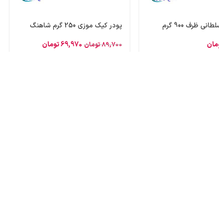
انی ظرف 900 گرم
پودر کیک موزی 250 گرم شاهنگ
مان
69,970
تومان
89,700
تومان