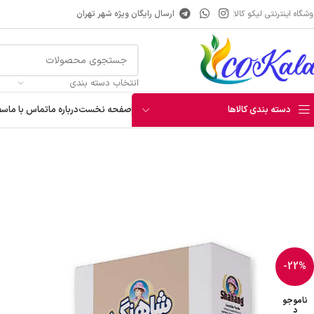
شگاه اینترنتی لیکو کالا
ارسال رایگان ویژه شهر تهران
انتخاب دسته بندی
دسته بندی کالاها
صفحه نخست
درباره ما
تماس با ما
سف
خانه
دسر و خشکبار و خرما
دسر
پودر کیک کاکائویی 250 گرم شاهنگ
-22%
ناموجو
د