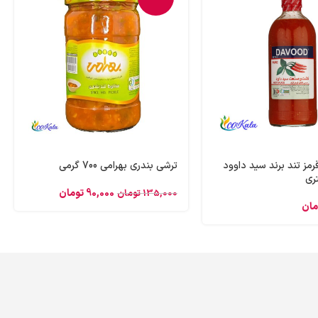
ز تند برند سید داوود
ترشی بندری بهرامی 700 گرمی
90,000
تومان
135,000
تومان
مان