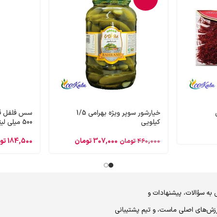
خیارشور سوپر ویژه بهرامی 1/5
سس فلفل قرم
کیلویی
500 میلی لیتری
307,000
تومان
184,500
تو
460,000
تومان
 به سؤالات، پیشنهادات و
رزش‌های اصلی ماست، و تیم پشتیبانی