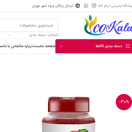
شگاه اینترنتی لیکو کالا
ارسال رایگان ویژه شهر تهران
انتخاب دسته بندی
دسته بندی کالاها
صفحه نخست
درباره ما
تماس با ما
سف
خانه
چاشنی و افزودنی
ادویه و افرودنی
پودر پاپریکا مرجانه 100گرم
آبمیوه
شربت
عرقیجات
نوشیدنی انرژی زا
-30%
قهوه و هات چاکلت