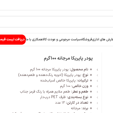
ارش های اداری
فروشگاه
سیاست مرجوعی و عودت کالا
همکاری با ما
دریافت لیست قیم
پودر پاپریکا مرجانه 100گرم
🔹
نام محصول:
پودر پاپریکا مرجانه 100 گرم
🔹
نوع:
پودر پاپریکا (ادویه رنگ‌دهنده و طعم‌دهنده)
🔹
ترکیبات:
پاپریکا خالص آسیاب‌شده
🔹
وزن خالص:
۱۰۰ گرم
🔹
طعم و عطر:
طعم ملایم همراه با رنگ قرمز جذاب
🔹
نوع بسته‌بندی:
ظرف PET درب‌دار
🔹
تعداد در کارتن:
۱۲ عدد
🔹
برند:
مرجانه