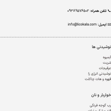
📞
تلفن همراه:
09389576502
📧
ایمیل:
info@licokala.com
…………………………………………………………………………………………………………..
نوشیدنی ها
آبمیوه
شربت
عرقیجات
نوشیدنی انرژی زا
قهوه و هات چاکلت
خواربار و نان
رب گوجه فرنگی
قند و شکر و نبات