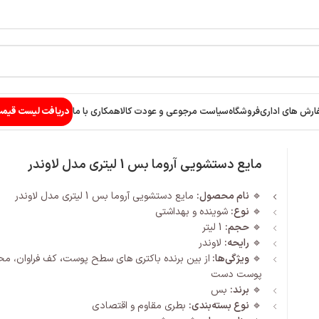
ارش های اداری
فروشگاه
سیاست مرجوعی و عودت کالا
همکاری با ما
دریافت لیست قیم
مایع دستشویی آروما بس 1 لیتری مدل لاوندر
🔹
نام محصول:
مایع دستشویی آروما بس 1 لیتری مدل لاوندر
🔹
نوع:
شوینده و بهداشتی
🔹
حجم:
1 لیتر
🔹
رایحه:
لاوندر
🔹
ویژگی‌ها:
از بین برنده باکتری های سطح پوست
،
کف فراوان، مح
پوست دست
🔹
برند:
بس
🔹
نوع بسته‌بندی:
بطری مقاوم و اقتصادی