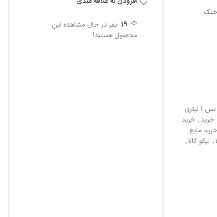
افزودن به علاقه مندی
 خنک
19
نفر در حال مشاهده این
محصول هستند!
پخش عمده مایع دستشویی آروما بس 1 لیتری
خرید
,
خرید
رید مایع
,
لیکو کالا
,