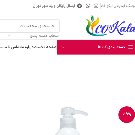
شگاه اینترنتی لیکو کالا
ارسال رایگان ویژه شهر تهران
انتخاب دسته بندی
دسته بندی کالاها
صفحه نخست
درباره ما
تماس با ما
سف
خانه
دستمال و شوینده
مایع دستشویی
مایع دستشویی آروما بس 1 لیتری مدل لاوندر
آبمیوه
شربت
عرقیجات
نوشیدنی انرژی زا
قهوه و هات چاکلت
-19%