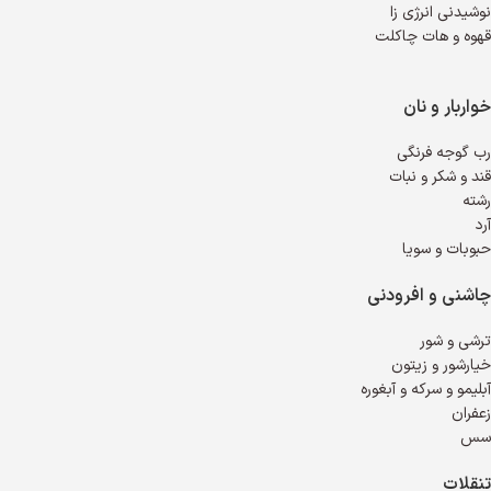
نوشیدنی انرژی زا
قهوه و هات چاکلت
خواربار و نان
رب گوجه فرنگی
قند و شکر و نبات
رشته
آرد
حبوبات و سویا
چاشنی و افرودنی
ترشی و شور
خیارشور و زیتون
آبلیمو و سرکه و آبغوره
زعفران
سس
تنقلات