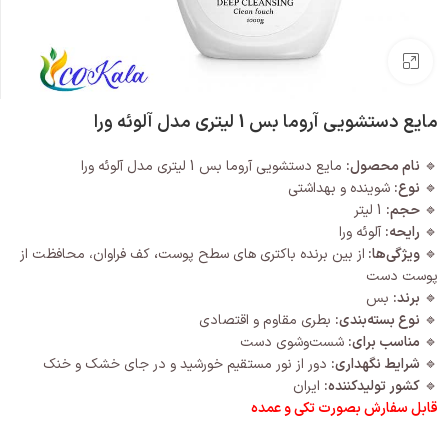
بزرگنمایی تصویر
مایع دستشویی آروما بس 1 لیتری مدل آلوئه ورا
🔹
نام محصول:
مایع دستشویی آروما بس 1 لیتری مدل آلوئه ورا
🔹
نوع:
شوینده و بهداشتی
🔹
حجم:
1 لیتر
🔹
رایحه:
آلوئه ورا
🔹
ویژگی‌ها:
از بین برنده باکتری های سطح پوست
،
کف فراوان، محافظت از
پوست دست
🔹
برند:
بس
🔹
نوع بسته‌بندی:
بطری مقاوم و اقتصادی
🔹
مناسب برای:
شست‌وشوی دست
🔹
شرایط نگهداری:
دور از نور مستقیم خورشید و در جای خشک و خنک
🔹
کشور تولیدکننده:
ایران
قابل سفارش بصورت تکی و عمده