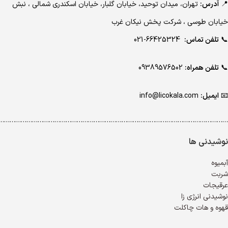
📍
آدرس:
تهران، میدان توحید، خیابان گلبار، خیابان اسکندری شمالی ، نبش
خیابان طوسی ، شرکت پخش نیکان غرب
📞
تلفن تماس:
66425324-021
📞
تلفن همراه:
09389576502
📧
ایمیل:
info@licokala.com
…………………………………………………………………………………………………………..
نوشیدنی ها
آبمیوه
شربت
عرقیجات
نوشیدنی انرژی زا
قهوه و هات چاکلت