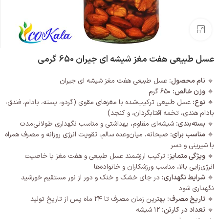
بزرگنمایی تصویر
عسل طبیعی هفت مغز شیشه ای جیران 650 گرمی
🔹
نام محصول:
عسل طبیعی هفت مغز شیشه ای جیران
🔹
وزن خالص:
۶۵۰ گرم
🔹
نوع:
عسل طبیعی ترکیب‌شده با مغزهای مقوی (گردو، پسته، بادام، فندق،
بادام هندی، تخمه آفتابگردان، و کنجد)
🔹
بسته‌بندی:
شیشه‌ای مقاوم، بهداشتی و مناسب نگهداری طولانی‌مدت
🔹
مناسب برای:
صبحانه، میان‌وعده سالم، تقویت انرژی روزانه و مصرف همراه
با شیرینی و دسر
🔹
ویژگی متمایز:
ترکیب ارزشمند عسل طبیعی و هفت مغز با خاصیت
انرژی‌زایی بالا، مناسب ورزشکاران و خانواده‌ها
🔹
شرایط نگهداری:
در جای خشک و خنک و دور از نور مستقیم خورشید
نگهداری شود
🔹
تاریخ مصرف:
بهترین زمان مصرف تا ۲۴ ماه پس از تاریخ تولید
🔹
تعداد در کارتن:
۱۲ شیشه