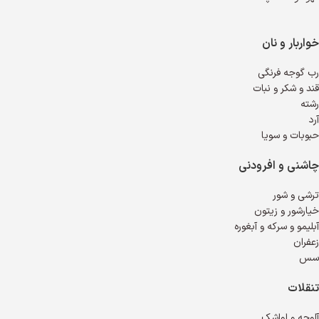
خواربار و نان
رب گوجه فرنگی
قند و شکر و نبات
رشته
آرد
حبوبات و سویا
چاشنی و افرودنی
ترشی و شور
خیارشور و زیتون
آبلیمو و سرکه و آبغوره
زعفران
سس
تنقلات
آلوچه و لواشک