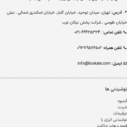
📍
آدرس:
تهران، میدان توحید، خیابان گلبار، خیابان اسکندری شمالی ، نبش
خیابان طوسی ، شرکت پخش نیکان غرب
📞
تلفن تماس:
66425324-021
📞
تلفن همراه:
09389576502
📧
ایمیل:
info@licokala.com
…………………………………………………………………………………………………………..
نوشیدنی ها
آبمیوه
شربت
عرقیجات
نوشیدنی انرژی زا
قهوه و هات چاکلت