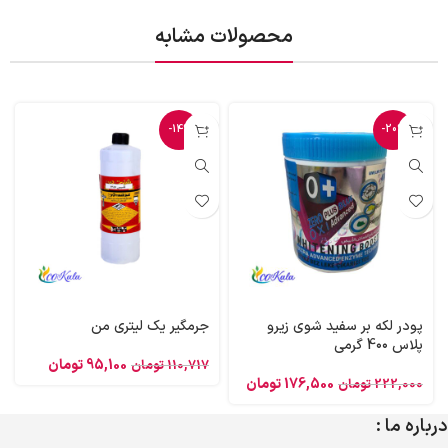
محصولات مشابه
-14%
-20%
پودر لکه بر سفید شوی زیرو
جرمگیر یک لیتری من
پلاس 4۰۰ گرمی
95,100
تومان
110,717
تومان
176,500
تومان
222,000
تومان
درباره ما :