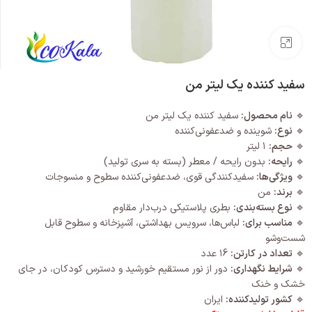
بزرگنمایی تصویر
سفید کننده یک لیتر من
🔹
نام محصول:
سفید کننده یک لیتر من
🔹
نوع:
شوینده و ضدعفونی‌کننده
🔹
حجم:
۱ لیتر
🔹
رایحه:
بدون رایحه / معطر (بسته به سری تولید)
🔹
ویژگی‌ها:
سفیدکنندگی قوی، ضدعفونی‌کننده سطوح و منسوجات
🔹
برند:
من
🔹
نوع بسته‌بندی:
بطری پلاستیکی درب‌دار مقاوم
🔹
مناسب برای:
لباس‌ها، سرویس بهداشتی، آشپزخانه و سطوح قابل
شست‌وشو
🔹
تعداد در کارتن:
۱6 عدد
🔹
شرایط نگهداری:
دور از نور مستقیم خورشید و دسترس کودکان، در جای
خشک و خنک
🔹
کشور تولیدکننده:
ایران