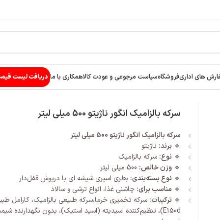
ارش های اداری
فروشگاه
سیاست مرجوعی و عودت کالا
همکاری با ما
دریافت لیست قیم
سرکه بالزامیک انگور ناژیتو 500 میلی لیتر
سرکه بالزامیک انگور ناژیتو 500 میلی لیتر
🔹
برند:
ناژیتو
🔹
نوع:
سرکه بالزامیک
🔹
وزن خالص:
500 میلی لیتر
🔹
نوع بسته‌بندی:
بطری اسپری شیشه ای با درپوش قفل‌دار
🔹
مناسب برای:
چاشنی غذا، انواع ترشی و سالاد
🔹
ترکیبات:
سرکه تخمیری خرما،سرکه طبیعی بالزامیک، کارامل طبی
E150d)، تنظیم‌کننده اسیدیته (اسید استیک)، بدون نگهدارنده شیم