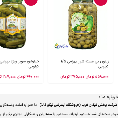
زیتون بی هسته شور بهرامی 1/5
کیلویی
کیلویی
375,000
تومان
307,000
ت
559,800
تومان
460,000
تومان
درباره ما :
شرکت پخش نیکان غرب (فروشگاه اینترنتی لیکو کالا)
، ما همواره آماده پاسخگویی
درخواست‌های شما هستیم. ارتباط مستقیم با مشتریان و همکاران تجاری یکی از ا