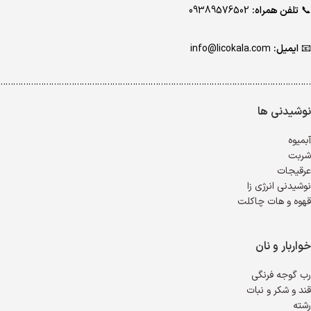
📞
تلفن همراه:
09389576502
📧
ایمیل:
info@licokala.com
…………………………………………………………………………………………………………..
نوشیدنی ها
آبمیوه
شربت
عرقیجات
نوشیدنی انرژی زا
قهوه و هات چاکلت
خواربار و نان
رب گوجه فرنگی
قند و شکر و نبات
رشته