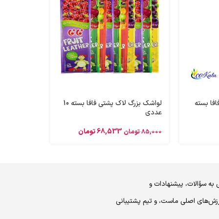
فا بسته
لواشک بزرگ لاک پشتی فافا بسته 10
عددی
68,533
تومان
85,000
تومان
 به سؤالات، پیشنهادات و
رزش‌های اصلی ماست، و تیم پشتیبانی