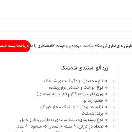
ارش های اداری
فروشگاه
سیاست مرجوعی و عودت کالا
همکاری با ما
دریافت لیست قیم
زردآلو استندی شمشک
🔹
نام محصول:
زردآلو استندی شمشک
🔹
نوع:
لواشک و خشکبار فرآوری‌شده
🔹
وزن تقریبی:
200 گرم (هر بسته استندی)
🔹
طعم:
زردآلو
🔹
ترکیبات:
زردآلو تازه، نمک مجاز خوراکی
🔹
برند:
شمشک
🔹
نوع بسته‌بندی:
بسته استندی بهداشتی و قابل‌حمل
🔹 تعداد در کارتن:
8 بسته 10 عددی که میشود 80 عدد.