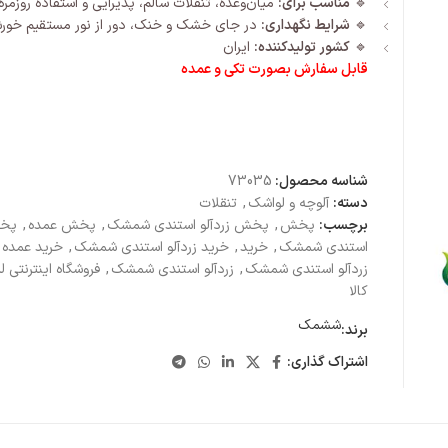
🔹
مناسب برای:
میان‌وعده، تنقلات سالم، پذیرایی و استفاده روزمره
🔹
شرایط نگهداری:
در جای خشک و خنک، دور از نور مستقیم خور
🔹
کشور تولیدکننده:
ایران
قابل سفارش بصورت تکی و عمده
شناسه محصول:
73035
دسته:
آلوچه و لواشک
,
تنقلات
برچسب:
پخش
,
پخش زردآلو استندی شمشک
,
پخش عمده
,
پخش
استندی شمشک
,
خرید
,
خرید زردآلو استندی شمشک
,
خرید عمده
زردآلو استندی شمشک
,
زردآلو استندی شمشک
,
فروشگاه اینترنتی لی
کالا
ششمک
برند:
اشتراک گذاری: