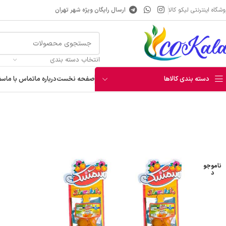
شگاه اینترنتی لیکو کالا
ارسال رایگان ویژه شهر تهران
انتخاب دسته بندی
دسته بندی کالاها
صفحه نخست
درباره ما
تماس با ما
سف
خانه
تنقلات
آلوچه و لواشک
زردآلو استندی شمشک
ناموجو
د