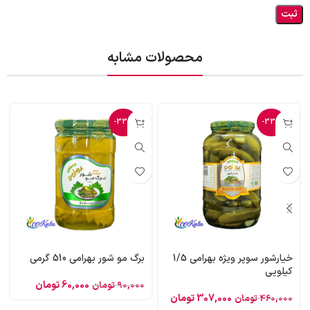
محصولات مشابه
-33%
-33%
خیارشور سوپر ویژه بهرامی 1/5
برگ مو شور بهرامی 510 گرمی
کیلویی
60,000
تومان
90,000
تومان
307,000
تومان
460,000
تومان