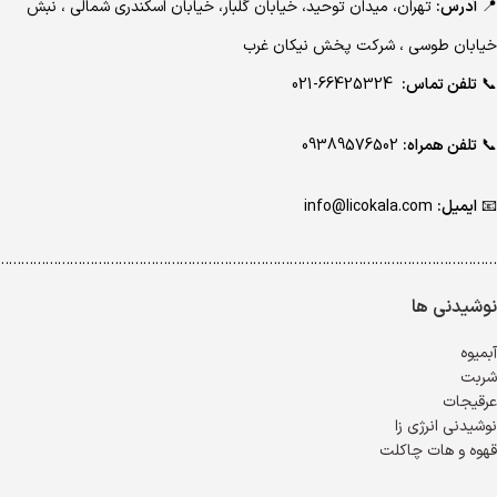
📍
آدرس:
تهران، میدان توحید، خیابان گلبار، خیابان اسکندری شمالی ، نبش
خیابان طوسی ، شرکت پخش نیکان غرب
📞
تلفن تماس:
66425324-021
📞
تلفن همراه:
09389576502
📧
ایمیل:
info@licokala.com
…………………………………………………………………………………………………………..
نوشیدنی ها
آبمیوه
شربت
عرقیجات
نوشیدنی انرژی زا
قهوه و هات چاکلت