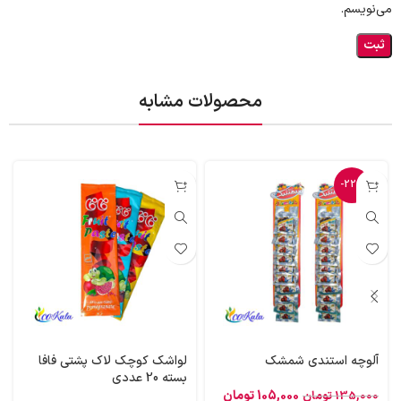
می‌نویسم.
محصولات مشابه
-22%
آلوچه استندی شمشک
لواشک کوچک لاک پشتی فافا
بسته 20 عددی
105,000
تومان
135,000
تومان