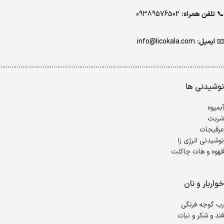
📞
تلفن همراه:
09389576502
📧
ایمیل:
info@licokala.com
…………………………………………………………………………………………………………..
نوشیدنی ها
آبمیوه
شربت
عرقیجات
نوشیدنی انرژی زا
قهوه و هات چاکلت
خواربار و نان
رب گوجه فرنگی
قند و شکر و نبات