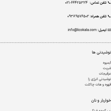
📞
تلفن تماس:
66425324-021
📞
تلفن همراه:
09389576502
📧
ایمیل:
info@licokala.com
…………………………………………………………………………………………………………..
نوشیدنی ها
آبمیوه
شربت
عرقیجات
نوشیدنی انرژی زا
قهوه و هات چاکلت
خواربار و نان
رب گوجه فرنگی