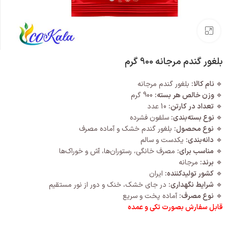
بزرگنمایی تصویر
بلغور گندم مرجانه 900 گرم
🔹
نام کالا:
بلغور گندم مرجانه
🔹
وزن خالص هر بسته:
900 گرم
🔹
تعداد در کارتن:
10 عدد
🔹
نوع بسته‌بندی:
سلفون فشرده
🔹
نوع محصول:
بلغور گندم خشک و آماده مصرف
🔹
دانه‌بندی:
یکدست و سالم
🔹
مناسب برای:
مصرف خانگی، رستوران‌ها، آش و خوراک‌ها
🔹
برند:
مرجانه
🔹
کشور تولیدکننده:
ایران
🔹
شرایط نگهداری:
در جای خشک، خنک و دور از نور مستقیم
🔹
نوع مصرف:
آماده پخت و سریع
قابل سفارش بصورت تکی و عمده