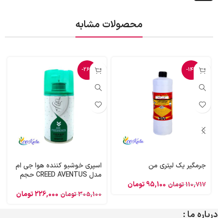
محصولات مشابه
-26%
-14%
جرمگیر یک لیتری من
اسپری خوشبو کننده هوا جی ام
مدل CREED AVENTUS حجم
300 میلی لیتر
95,100
تومان
110,717
تومان
226,000
تومان
305,100
تومان
درباره ما :