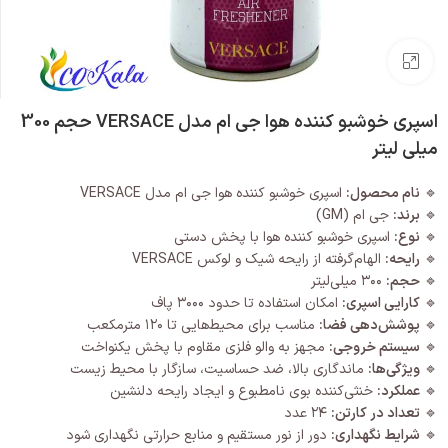
بزرگنمایی تصویر
اسپری خوشبو کننده هوا جی ام مدل VERSACE حجم 300
میلی لیتر
🔹
نام محصول:
اسپری خوشبو کننده هوا جی ام مدل VERSACE
🔹
برند:
جی ام (GM)
🔹
نوع:
اسپری خوشبو کننده هوا با پخش دستی
🔹
رایحه:
الهام‌گرفته از رایحه شیک و لوکس VERSACE
🔹
حجم:
۳۰۰ میلی‌لیتر
🔹
کارایی اسپری:
امکان استفاده تا حدود ۳۰۰۰ پاف
🔹
پوشش‌دهی فضا:
مناسب برای محیط‌هایی تا ۱۲۰ مترمکعب
🔹
سیستم خروجی:
مجهز به والو فلزی مقاوم با پخش یکنواخت
🔹
ویژگی‌ها:
ماندگاری بالا، ضد حساسیت، سازگار با محیط زیست
🔹
عملکرد:
خنثی‌کننده بوی نامطبوع و ایجاد رایحه دلنشین
🔹
تعداد در کارتن:
۲۴ عدد
🔹
شرایط نگهداری:
دور از نور مستقیم و منابع حرارتی نگهداری شود