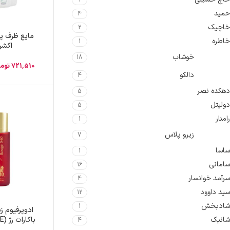
1
حمید
4
خاچیک
2
خاطره
1
اکشن
خوشاب
18
721,510
توم
دالکو
4
دهکده نصر
5
دولیتل
5
رامنار
1
زیرو پلاس
7
ساسا
1
سامانی
16
سرآمد خوانسار
4
سید داوود
12
شادبخش
1
ادوپرفیوم ز
با
شانیک
4
540) حجم 35 میلی لیتر