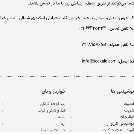
مژده
1
شما می‌توانید از طریق راه‌های ارتباطی زیر با ما در تماس باشید:
مک لین
1
📍
آدرس:
تهران، میدان توحید، خیابان گلبار، خیابان اسکندری شمالی ، نبش 
من
5
مهبد
2
📞
تلفن تماس:
66425324-021
نازلی
1
نوریتا
6
📞
تلفن همراه:
09389576502
نیشنل
2
هرمود
10
📧
ایمیل:
info@licokala.com
هنسی
2
وایتکس
5
…………………………………………………………………………………………………………..
ویکتوریا سکرت
1
نوشیدنی ها
خواربار و نان
آبمیوه
رب گوجه فرنگی
شربت
قند و شکر و نبات
عرقیجات
رشته
نوشیدنی انرژی زا
آرد
قهوه و هات چاکلت
حبوبات و سویا