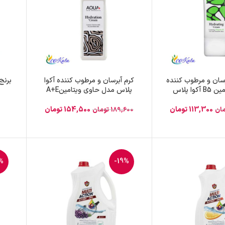
رسان و مرطوب کننده
کرم آبرسان و مرطوب کننده آکوا
وا پلاس
پلاس مدل حاوی ویتامینA+E
113,300
تومان
154,500
تومان
مان
189,600
تومان
%
-19%