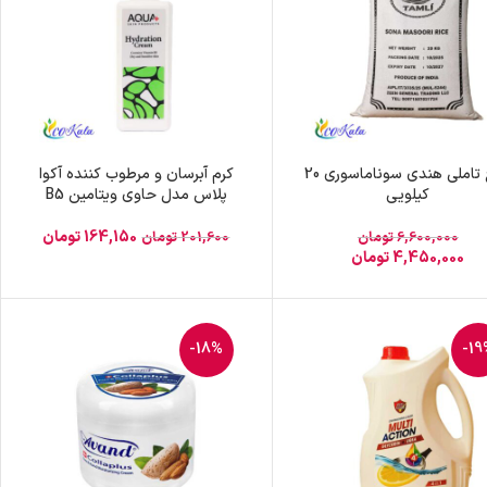
برنج تاملی هندی سوناماسوری 20
کرم آبرسان و مرطوب کننده آکوا
کیلویی
پلاس مدل حاوی ویتامین B5
164,150
تومان
6,600,000
تومان
201,600
تومان
4,450,000
تومان
-18%
-19