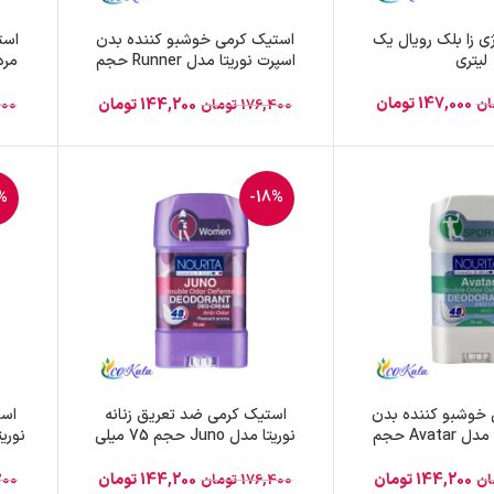
ی زا بلک رویال یک
استیک کرمی خوشبو کننده بدن
است
لیتری
اسپرت نوریتا مدل Runner حجم
75 میلی لیتر
147,000
تومان
ان
144,200
تومان
176,400
تومان
400
%
-18%
 خوشبو کننده بدن
استیک کرمی ضد تعریق زنانه
است
اسپرت نوریتا مدل Avatar حجم
نوریتا مدل Juno حجم 75 میلی
ر
لیتر
144,200
تومان
144,200
تومان
ان
176,400
تومان
300