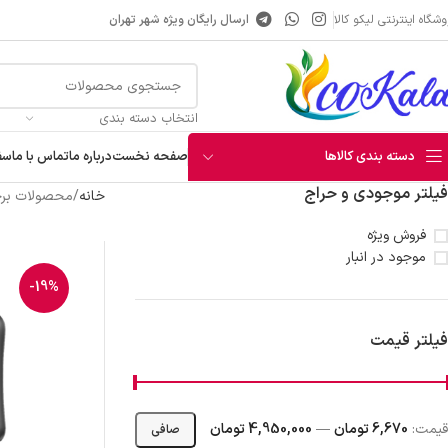
شگاه اینترنتی لیکو کالا
ارسال رایگان ویژه شهر تهران
انتخاب دسته بندی
دسته بندی کالاها
صفحه نخست
درباره ما
تماس با ما
سف
فیلتر موجودی و حراج
خانه
محصولات برچ
آبمیوه
فروش ویژه
موجود در انبار
شربت
-19%
عرقیجات
نوشیدنی انرژی زا
فیلتر قیمت
قهوه و هات چاکلت
قيمت:
6,670 تومان
—
4,950,000 تومان
صافی