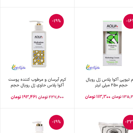
-19%
-16
 تیوپی آکوا پلاس ژل رویال
کرم آبرسان و مرطوب کننده پوست
حجم 250 میلی لیتر
آکوا پلاس حاوی ژل رویال حجم
250 میلی لیتر
113,300
تومان
135,
تومان
193,461
تومان
237,600
تومان
-19%
-3