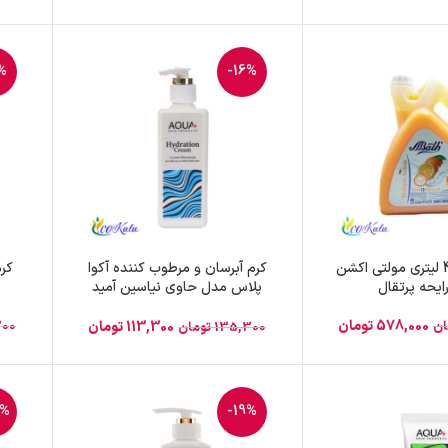
%
-16%
مایع دست 4 لیتری مولتی اکشن
کرم آبرسان و مرطوب کننده آکوا
کرم
یحه پرتقال
پلاس مدل حاوی نیاسین آمید
حجم 250 میلی لیتر
578,000
تومان
ان
300
113,300
تومان
135,300
تومان
3%
-19%