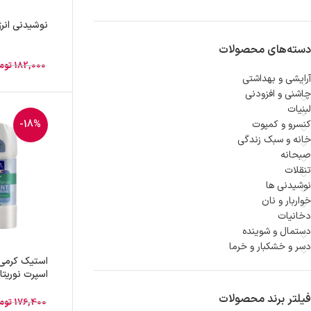
نوشیدنی انرژ
دسته‌های محصولات
182,000
توم
آرایشی و بهداشتی
چاشنی و افزودنی
لبنیات
کنسرو و کمپوت
-18%
خانه و سبک زندگی
صبحانه
تنقلات
نوشیدنی ها
خواربار و نان
دخانیات
دستمال و شوینده
دسر و خشکبار و خرما
استیک کرمی
75 میلی لیت
فیلتر برند محصولات
176,400
توم