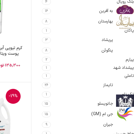
بلک رویال
4
به آفرین
16
بهارستان
8
پاکان
1
پریشاد
3
کرم تیوپی آب
پنگوئن
8
پوست ویتامین B5 آک
پیارم
2
135,300
تو
پیشداد شهد
1
تاملی
1
تایماز
26
تک نام
1
-19%
جانویسلو
15
جی ام (GM)
15
جیران
9
حاج حسینی