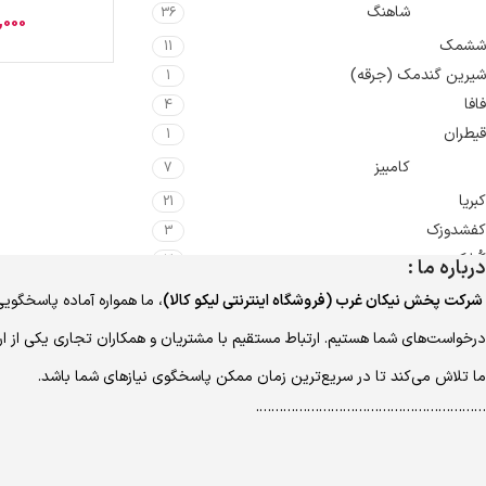
شاهنگ
36
,000
ششمک
11
شیرین گندمک (جرقه)
1
فافا
4
قیطران
1
کامبیز
7
کبریا
21
کفشدوزک
3
کُنارک
3
درباره ما :
گل بو
3
شرکت پخش نیکان غرب (فروشگاه اینترنتی لیکو کالا)
، ما همواره آماده پاسخگویی
گل پیرا
1
درخواست‌های شما هستیم. ارتباط مستقیم با مشتریان و همکاران تجاری یکی از ا
گلرخ
1
ما تلاش می‌کند تا در سریع‌ترین زمان ممکن پاسخگوی نیازهای شما باشد.
گلوریزه
3
لاوی
………………………………………………….
4
محسن
1
مرجانه
32