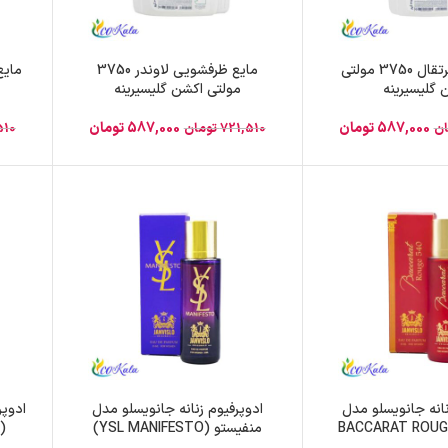
مایع ظرف پرتقال 3750 مولتی
مایع ظرفشویی لاوندر 3750
 گلیسیرینه
مولتی اکشن گلیسیرینه
587,000
تومان
587,000
تومان
ان
721,510
تومان
510
نانه جانویسلو مدل
ادوپرفیوم زنانه جانویسلو مدل
ادوپر
کارات رژ (BACCARAT ROUGE
منفیستو (YSL MANIFESTO)
(ALIEN) حجم 35 میلی لیتر
حجم 35 میلی لیتر