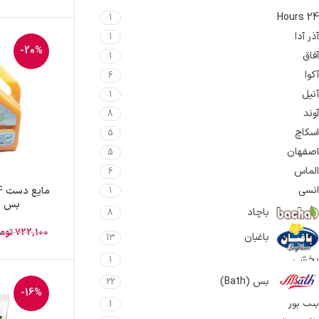
24 Hours
1
آذر آدا
1
-20%
آفاق
1
آکوا
6
آنیل
1
آوند
8
اسکاچ
5
اصفهان
5
الماس
6
انسی
1
بس را
باچاد
8
722,100
توم
باغبان
13
بخشی
1
بس (Bath)
22
-16%
بلک بور
1