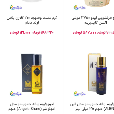
مایع ظرفشویی لیمو 3750 مولتی
کرم دست وصورت 200 کلاژن پلاس
اکشن گلیسیرینه
آوند بادام
587,000
تومان
121,000
تومان
721,
تومان
148,320
تومان
فیوم زنانه جانویسلو مدل الین
ادوپرفیوم زنانه جانویسلو مدل
آنجلز شر (Angels Share) حجم
35 میلی لیتر