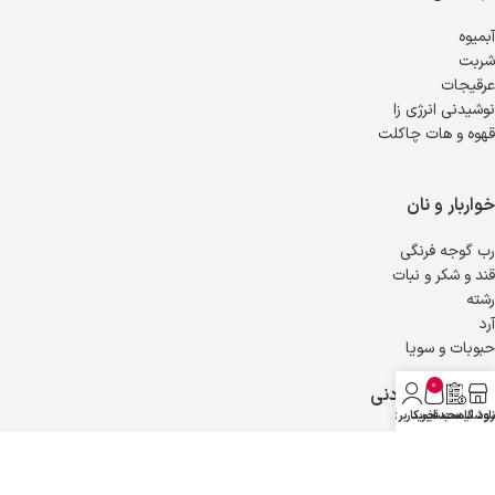
آبمیوه
شربت
عرقیجات
نوشیدنی انرژی زا
قهوه و هات چاکلت
خواربار و نان
رب گوجه فرنگی
قند و شکر و نبات
رشته
آرد
حبوبات و سویا
0
چاشنی و افرودنی
روشگاه
دانلود لیست قیمت
سبد خرید
حساب کاربری من
ترشی و شور
خیارشور و زیتون
آبلیمو و سرکه و آبغوره