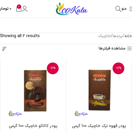
0
منو
0
تومان
خانه
برندها
خاچیک
Showing all 2 results
مشاهده فیلترها
-11%
-11%
پودر قهوه ترک خاچیک 100 گرمی
پودر کاکائو خاچیک 100 گرمی