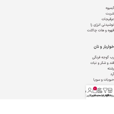
آبمیوه
شربت
عرقیجات
نوشیدنی انرژی زا
قهوه و هات چاکلت
خواربار و نان
رب گوجه فرنگی
قند و شکر و نبات
رشته
آرد
حبوبات و سویا
0
چاشنی و افرودنی
روشگاه
فیلترها
دانلود لیست قیمت
سبد خرید
حساب کاربری من
ترشی و شور
خیارشور و زیتون
آبلیمو و سرکه و آبغوره