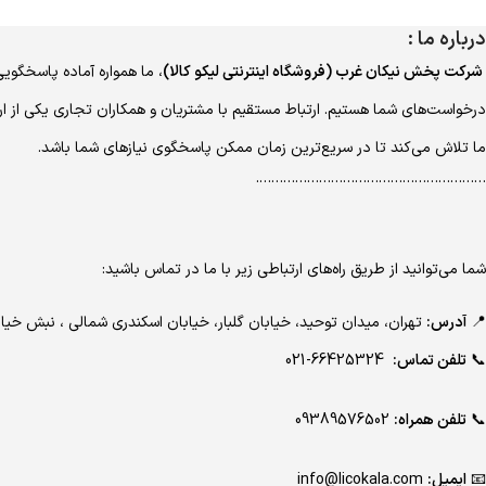
درباره ما :
شرکت پخش نیکان غرب (فروشگاه اینترنتی لیکو کالا)
، ما همواره آماده پاسخگویی
درخواست‌های شما هستیم. ارتباط مستقیم با مشتریان و همکاران تجاری یکی از ا
ما تلاش می‌کند تا در سریع‌ترین زمان ممکن پاسخگوی نیازهای شما باشد.
………………………………………………….
شما می‌توانید از طریق راه‌های ارتباطی زیر با ما در تماس باشید:
📍
آدرس:
تهران، میدان توحید، خیابان گلبار، خیابان اسکندری شمالی ، نبش 
📞
تلفن تماس:
66425324-021
📞
تلفن همراه:
09389576502
📧
ایمیل:
info@licokala.com