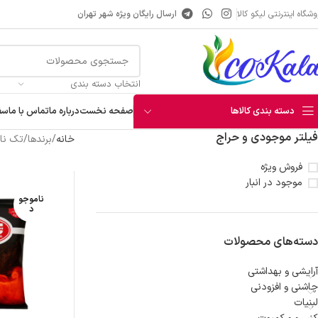
شگاه اینترنتی لیکو کالا
ارسال رایگان ویژه شهر تهران
انتخاب دسته بندی
دسته بندی کالاها
صفحه نخست
درباره ما
تماس با ما
سف
فیلتر موجودی و حراج
خانه
برندها
تک نا
آبمیوه
فروش ویژه
موجود در انبار
شربت
ناموجو
عرقیجات
د
نوشیدنی انرژی زا
دسته‌های محصولات
قهوه و هات چاکلت
آرایشی و بهداشتی
چاشنی و افزودنی
لبنیات